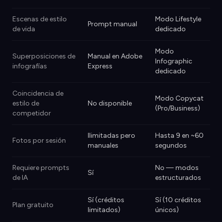
Escenas de estilo
Modo Lifestyle
Prompt manual
de vida
dedicado
Modo
Superposiciones de
Manual en Adobe
Infographic
infografías
Express
dedicado
Coincidencia de
Modo Copycat
estilo de
No disponible
(Pro/Business)
competidor
Ilimitadas pero
Hasta 9 en ~60
Fotos por sesión
manuales
segundos
Requiere prompts
No — modos
Sí
de IA
estructurados
Sí (créditos
Sí (10 créditos
Plan gratuito
limitados)
únicos)