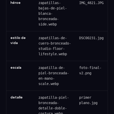
héroe
zapatillas-
IMG_4821.JPG
bajas-de-piel-
blanca-
bronceada-
side.webp
estilo de
zapatillas-de-
DSC00231.jpg
vida
cuero-bronceado-
studio-floor-
lifestyle.webp
escala
zapatilla-de-
foto-final-
piel-bronceada-
v2.png
en-mano-
scale.webp
detalle
zapatilla-piel-
primer
bronceada-
plano.jpg
detalle-doble-
costura.webp