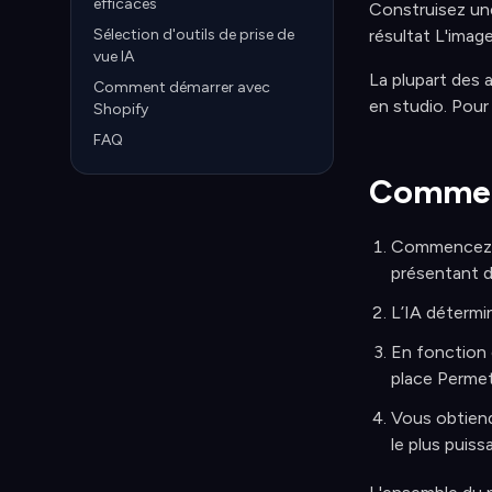
efficaces
Construisez une
Sélection d'outils de prise de
résultat L'imag
vue IA
La plupart des 
Comment démarrer avec
en studio. Pour
Shopify
FAQ
Comment
Commencez pa
présentant de
L’IA détermi
En fonction 
place Permett
Vous obtiend
le plus puissa