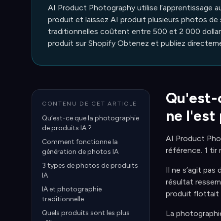
AI Product Photography utilise l’apprentissage 
produit et laissez AI produit plusieurs photos 
traditionnelles coûtent entre 500 et 2 000 dollar
produit sur Shopify Obtenez et publiez directemen
Qu'est-c
CONTENU DE CET ARTICLE
ne l'est
Qu’est-ce que la photographie
de produits IA ?
AI Product Phot
Comment fonctionne la
référence. 1 tir
génération de photos IA
3 types de photos de produits
Il ne s’agit pas
IA
résultat ressemb
IA et photographie
produit flottai
traditionnelle
Quels produits sont les plus
La photographie