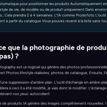
automatique pour positionner les produits Automatiquement en
de style de vie, de modèle ou de produit uniquement Dans envi
s ; Cela prendra 2 à 4 semaines. L'IA comme Prodofoto L'outil f
t à partir du catalogue Vous pouvez revenir à la liste sans tou
e que la photographie de produit
 pas) ?
ography est un logiciel qui génère des photos professionnell
 net Photos lifestyle réalisées, photos de catalogue, Ensuite, l'i
 d’une suppression d’arrière-plan. L'outil d'échange en arrière-pl
lera à ceci Il a été modifié, je vais donc le modifier. L'éclair
t devant vos yeux. autocollant.
 de produits IA génère des images complètement nouvelles. I.A. 