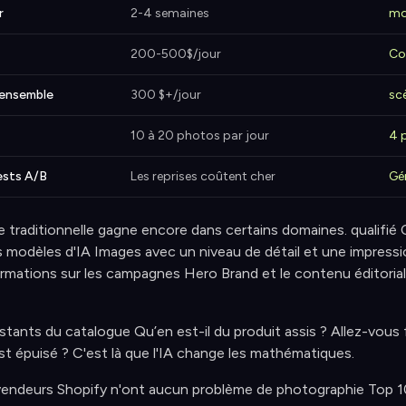
r
2-4 semaines
mo
200-500$/jour
Co
ensemble
300 $+/jour
sc
10 à 20 photos par jour
4 
ests A/B
Les reprises coûtent cher
Gé
 traditionnelle gagne encore dans certains domaines. qualifié 
ais modèles d'IA Images avec un niveau de détail et une impressi
ormations sur les campagnes Hero Brand et le contenu éditorial,
stants du catalogue Qu’en est-il du produit assis ? Allez-vous
t épuisé ? C'est là que l'IA change les mathématiques.
vendeurs Shopify n'ont aucun problème de photographie Top 10