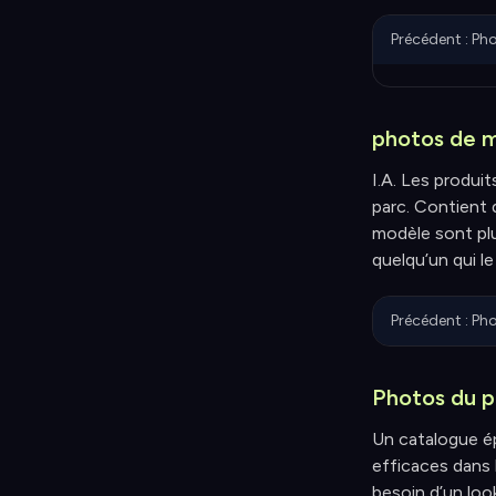
Précédent : Ph
photos de 
I.A. Les produi
parc. Contient 
modèle sont plu
quelqu’un qui le
Précédent : Ph
Photos du p
Un catalogue ép
efficaces dans
besoin d’un look