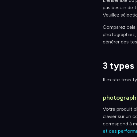
L'ensemble du 
pas besoin de t
Veuillez sélect
Comparez cela a
photographiez, 
générer des tes
3 types
Il existe trois 
photographi
Votre produit p
clavier sur un 
correspond à m
et des perform