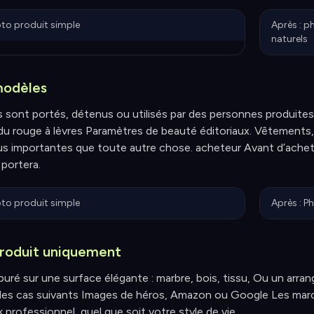
oto produit simple
Après : p
naturels
modèles
ts sont portés, détenus ou utilisés par des personnes produit
du rouge à lèvres Paramètres de beauté éditoriaux. Vêtements, 
s importantes que toute autre chose. acheteur Avant d’acheter,
 portera.
oto produit simple
Après : P
roduit uniquement
uré sur une surface élégante : marbre, bois, tissu, Ou un arran
 les cas suivants Images de héros, Amazon ou Google Les marc
 professionnel, quel que soit votre style de vie.