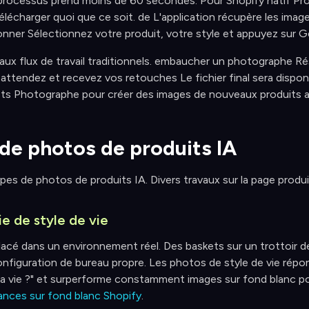
processus prend moins de 60 secondes. Pour Shopify natif P
élécharger quoi que ce soit. de L'application récupère les imag
ionner Sélectionnez votre produit, votre style et appuyez sur Gé
ux flux de travail traditionnels. embaucher un photographe Rés
attendez et recevez vos retouches Le fichier final sera disponi
ts Photographe pour créer des images de nouveaux produits ava
 de photos de produits IA
types de photos de produits IA. Divers travaux sur la page produi
e de style de vie
lacé dans un environnement réel. Des baskets sur un trottoir de 
configuration de bureau propre. Les photos de style de vie ré
a vie ?" et surperforme constamment images sur fond blanc po
ances sur fond blanc Shopify
.