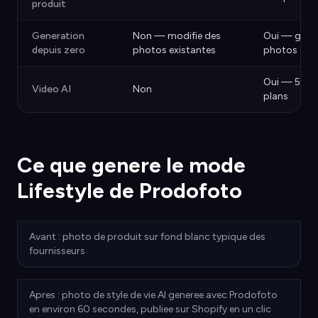
produit
Generation
Non — modifie des
Oui — gener
depuis zero
photos existantes
photos
Oui — 5s/10
Video AI
Non
plans
Ce que genere le mode
Lifestyle de Prodofoto
Avant : photo de produit sur fond blanc typique des
fournisseurs
Apres : photo de style de vie AI generee avec Prodofoto
en environ 60 secondes, publiee sur Shopify en un clic