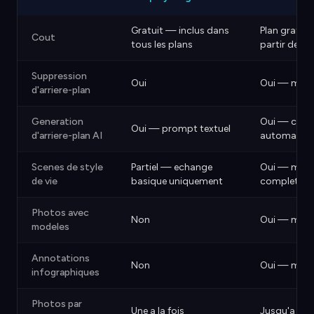
Gratuit — inclus dans
Plan gratuit
Cout
tous les plans
partir de 9
Suppression
Oui
Oui — mode
d'arriere-plan
Generation
Oui — comp
Oui — prompt textuel
d'arriere-plan AI
automatiqu
Scenes de style
Partiel — echange
Oui — mode 
de vie
basique uniquement
complet
Photos avec
Non
Oui — mod
modeles
Annotations
Non
Oui — mode
infographiques
Photos par
Une a la fois
Jusqu'a 9 p