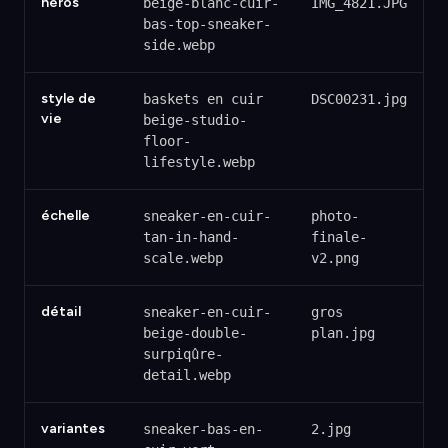
héros
beige-blanc-cuir-
IMG_4821.JPG
bas-top-sneaker-
side.webp
style de
baskets en cuir
DSC00231.jpg
vie
beige-studio-
floor-
lifestyle.webp
échelle
sneaker-en-cuir-
photo-
tan-in-hand-
finale-
scale.webp
v2.png
détail
sneaker-en-cuir-
gros
beige-double-
plan.jpg
surpiqûre-
detail.webp
variantes
sneaker-bas-en-
2.jpg