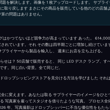
の問題を解決します。画像を 1 枚アップロードします。 サプラ
に取り戻します まさにその商品を販売している他のどの店舗
予算の問題はありません。
ングはかつてないほど競争力が高まっています あった。 614,000 を
営されています。それ その数は四半期ごとに増加し続けていま
、サプライヤーから製品を輸入し、 週末にお店を立ち上げる。
せは？ 50店舗で販売すると、 同じ LED デスク ランプ、す
同じ角度です。同じ白い背景。全て同じだ。
ドロップシッピングストアを見分ける方法を学びました それ
を完全に変えます。あなたは取る サプライヤーのイメージをひ
 写真家を雇ってスタジオを借りたような写真。 プロセス全体には
2026 年、写真撮影はドロップシッパーに不当な優位性をもた