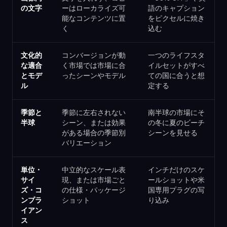
の文字
ーはローカライズ可
語のキャプション
能なコンテンツに置
をピクセルに焼き
く
込む
文化的
コンバージョンが動
一つのライフスタ
な適合
く市場では市場に合
イルセットがすべ
とモデ
ったシーンやモデル
ての国に合うと想
ル
定する
季節と
季節に左右されない
南半球の市場にそ
半球
シーン、または効果
の冬に夏のビーチ
がある場合の季節別
シーンを見せる
バリエーション
単位・
中立的なスケール表
インチだけのスケ
サイ
現、または市場ごと
ールショットや米
ズ・コ
の仕様・パッケージ
国専用プラグの写
ンプラ
ショット
り込み
イアン
ス