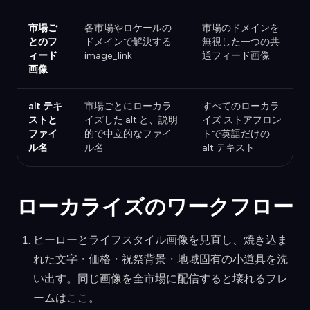
市場ご
各市場やロケールの
市場のドメインを
とのフ
ドメインで解決する
無視した一つの共
ィード
image_link
通フィード画像
画像
alt テキ
市場ごとにローカラ
すべてのローカラ
ストと
イズした alt と、説明
イズ ストアフロン
ファイ
的で中立的なファイ
トで英語だけの
ル名
ル名
alt テキスト
ローカライズのワークフロー
ヒーローとライフスタイル画像を見直し、焼き込ま
れた文字・価格・祝祭背景・地域固有の小道具を洗
い出す。同じ画像を全市場に配信すると壊れるフレ
ームはここ。