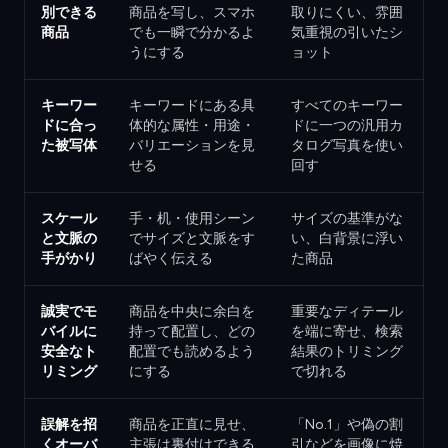
別できる
商品を写し、スマホ
取りにくい、雰囲
商品
でも一瞬で分かるよ
気重視の引いたシ
うにする
ョット
キーワー
キーワードにある具
すべてのキーワー
ドに合っ
体的な属性・用途・
ドに一つの汎用カ
た被写体
バリエーションを見
タログ写真を使い
せる
回す
スケール
手・机・使用シーン
サイズの基準がな
と文脈の
でサイズと文脈をす
い、白背景に浮い
手がかり
ばやく伝える
た商品
誠実でモ
商品を中央に余白を
重要なディテール
バイルに
持って配置し、どの
を端に寄せ、検索
安全なト
配置でも読めるよう
結果のトリミング
リミング
にする
で切れる
誤解を招
商品を正直に見せ、
「No.1」や偽の割
くオーバ
主張は裏付けできる
引などを画像に焼