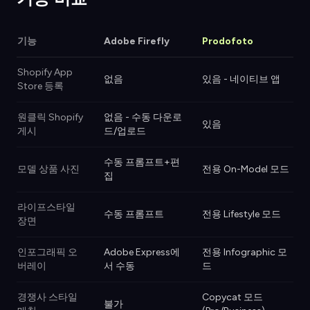
기능
Adobe Firefly
Prodofoto
Shopify App
없음
있음 - 네이티브 앱
Store 등록
원클릭 Shopify
없음 - 수동 다운로
있음
게시
드/업로드
수동 프롬프트+편
모델 상품 사진
전용 On-Model 모드
집
라이프스타일
수동 프롬프트
전용 Lifestyle 모드
장면
인포그래픽 오
Adobe Express에
전용 Infographic 모
버레이
서 수동
드
경쟁사 스타일
Copycat 모드
불가