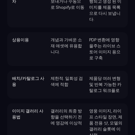
차
보내거나 수동으
행되고 생성 된 이
로 Shopify로 이동
미지를 제품 목록
으로 다시 보냅니
다.
상용이용
개념과 가벼운 소
PDP 변환에 영향
재 애셋에 유용합
을주는 라이브 스
니다.
토어 이미지 용으
로 구축
배치/카탈로그 사
제한적. 일회성 검
제품당 여러 변형
용
색에 적합
및 반복 가능한 카
탈로그 워크플로
이미지 갤러리 사
갤러리의 최종 방
영웅 이미지, 라이
용법
향을 선택하기 전
프 스타일 장면, 제
에 영감에 이상적
품 전용 샷, 모델의
갤러리 슬롯에 이