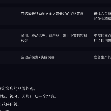
在选择最终画廊方向之前最好的灵感来源
最适合英
的镜头和
通用、移动优先、对产品目录上下文的控制
更窄的焦
较少
广泛的创
启动前探索+头脑风暴
准备生产
在定义您的品牌外观。
徽标、视频、照片） 从一个地方。
上花任何钱。