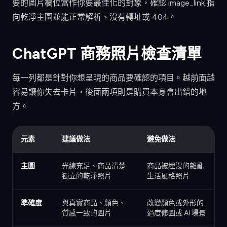
要的圖片欄位當作你要最佳化的對象，確認 image_link 指
向乾淨主圖並能正常解析、沒有轉址或 404。
ChatGPT 商務照片檢查清單
每一列都是針對你想呈現的商品要確認的項目。越前面越
容易讓你失去卡片，後面兩項則是購買本身會出錯的地
方。
元素
建議做法
避免做法
主圖
光線充足、商品清楚
商品被埋沒的雜亂
獨立的乾淨照片
生活風格照片
準確度
與真實商品、顏色、
改變顏色或外形的
質感一致的圖片
過度修圖或 AI 場景