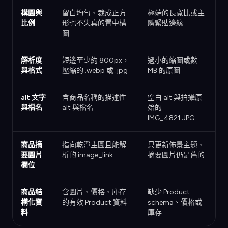
構圖與
留白均勻、裁成正方
極端的長寬比或主
比例
形也不失真的置中構
體緊貼邊緣
圖
解析度
短邊至少約 800px，
過小的縮圖或數
與格式
壓縮的 .webp 或 .jpg
MB 的原圖
alt 文字
含商品名稱的描述性
空白 alt 與拍攝原
與檔名
alt 與檔名
始的
IMG_4821.JPG
商品摘
指向乾淨主圖且能解
只更新佈景主題、
要圖片
析的 image_link
摘要圖片仍是舊的
欄位
商品結
含圖片、價格、庫存
缺少 Product
構化資
的有效 Product 資料
schema、價格或
料
庫存