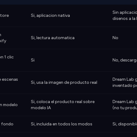
Sin aplicac
Store
Si, aplicacion nativa
disenos a la
n
Si, lectura automatica
No
ify
n 1 clic
Si
No, descarg
e escenas
Dream Lab g
Si, usa la imagen de producto real
inventado po
Si, coloca el producto real sobre
Dream Lab g
on modelo
modelo IA
(no tu prod
e fondo
Si, incluida en todos los modos
Si, disponibl