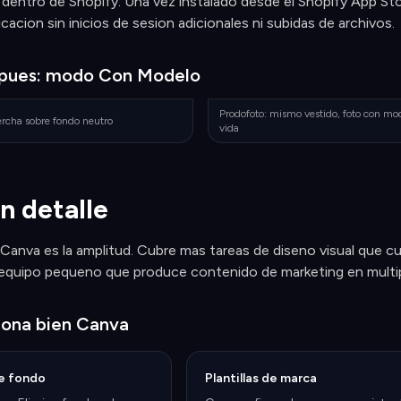
dentro de Shopify. Una vez instalado desde el Shopify App St
icacion sin inicios de sesion adicionales ni subidas de archivos.
spues: modo Con Modelo
Prodofoto: mismo vestido, foto con mod
percha sobre fondo neutro
vida
n detalle
 Canva es la amplitud. Cubre mas tareas de diseno visual que cua
 equipo pequeno que produce contenido de marketing en multiple
iona bien Canva
de fondo
Plantillas de marca