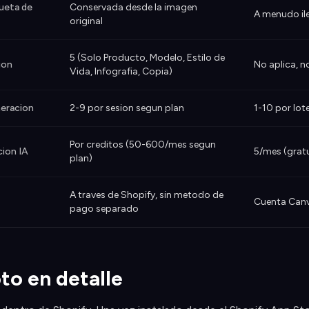
queta de
Conservada desde la imagen
A menudo ile
original
5 (Solo Producto, Modelo, Estilo de
ion
No aplica, 
Vida, Infografia, Copia)
eracion
2-9 por sesion segun plan
1-10 por lot
Por creditos (50-600/mes segun
cion IA
5/mes (grat
plan)
A traves de Shopify, sin metodo de
Cuenta Canv
pago separado
to en detalle