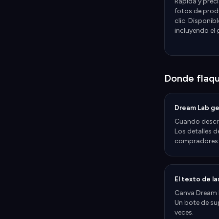
Rapida y preci
fotos de prod
clic. Disponib
incluyendo el 
Donde flaqu
Dream Lab gen
Cuando descri
Los detalles d
compradores d
El texto de l
Canva Dream L
Un bote de su
veces.