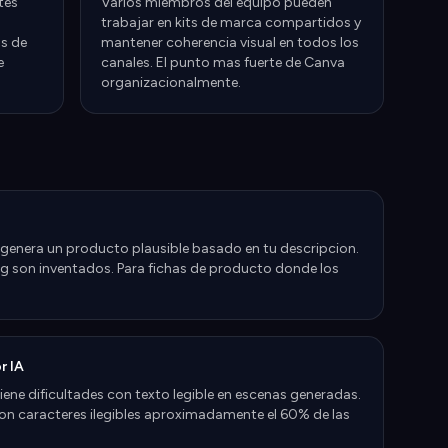
tes
Varios miembros del equipo pueden
trabajar en kits de marca compartidos y
as de
mantener coherencia visual en todos los
e
canales. El punto mas fuerte de Canva
organizacionalmente.
A genera un producto plausible basado en tu descripcion.
ging son inventados. Para fichas de producto donde los
r IA
ne dificultades con texto legible en escenas generadas.
on caracteres ilegibles aproximadamente el 60% de las