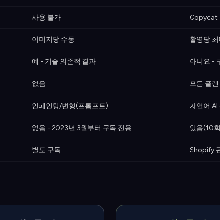
사용 불가
Copycat 
이미지당 수동
촬영당 최
예 - 기술 의존적 결과
아니요 -
없음
모든 플랜 
인페인팅/변형(프롬프트)
자연어 AI
없음 - 2023년 3월부터 구독 전용
있음(10
별도 구독
Shopif