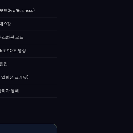
모드(Pro/Business)
대 9장
 구조화된 모드
5초/10초 영상
 편집
회 일회성 크레딧)
y 관리자 통해