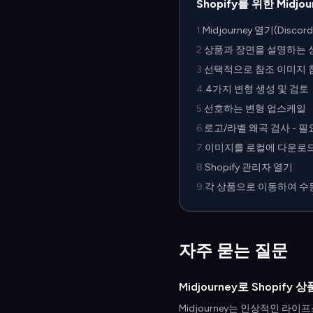
Shopify를 위한 Midj
1
.
Midjourney 열기(Discor
2
.
상품과 장면을 설명하는 
3
.
선택적으로 참조 이미지 
4
.
4가지 변형 생성 및 검토
5
.
선호하는 변형 업스케일
6
.
로고/라벨 왜곡 검사 - 
7
.
이미지를 로컬에 다운로
8
.
Shopify 관리자 열기
9
.
각 상품으로 이동하여 수
자주 묻는 질문
Midjourney로 Shopif
Midjourney는 인상적인 