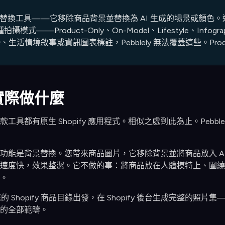
AI 背景替換工具——它移除商品背景並替換為 AI 生成的場景或
模式——Product-Only、On-Model、Lifestyle、Infogra
情境敘事或資訊圖表標註，Pebblely 無法覆蓋這些。Prodo
實際做什麼
具都有原生 Shopify 應用程式。相似之處到此為止。Pebblely
y 的核心功能是背景替換。您帶來商品圖片，它移除背景並將商品放入
速度快，效果整潔。它不做的事：將商品放在人體模特上、圍繞
。
o 從您的 Shopify 商品目錄出發，在 Shopify 後台生成
的全部範疇。