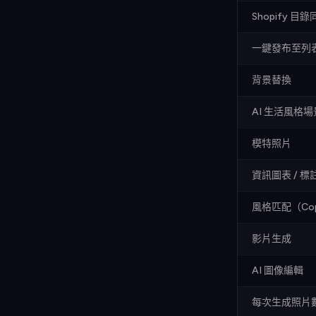
Shopify 目
一鍵發布至列
背景替換
AI 生活風格場
模特照片
資訊圖表 / 標
風格匹配（Cop
影片生成
AI 圖像編輯
每次生成照片