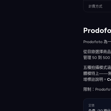
計費方式
Prodo
Prodofot
從目錄選擇商品
管理 50 到 
五種拍攝模式涵
體模特上——
增標註說明。
C
限制：Prodofo
定價
免費（10 積分）、