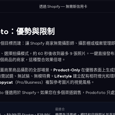
透過 Shopify — 無需新信用卡
foto：優勢與限制
o 為一個目標而建：讓 Shopify 商家無需攝影師、攝影棚或檔案管
、選擇拍攝模式，約 60 秒後收到最多 9 張照片。一鍵直接
500 個商品的商家，這種整合效果倍增。
蓋商業商品攝影的全部場景。
Product-Only
在優雅表面上生成
無需試鏡、無試裝、無模特費。
Lifestyle
建立配有相符燈光和環
opycat
（Pro/Business）複製參考圖片的視覺風格。
to 僅適用於 Shopify。如果您在多個渠道銷售，Prodofoto 只處理
最適合
$9.99/月 Starter、$29.99/
需要生活風格、模特和目錄照片並直