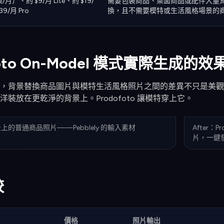
月）、約 $9/月 Lite、約 $19/
需要包裝商品、桌面商品或配件大量
39/月 Pro
換，且不需要模特或生活風格場景的
foto On-Model 模式實際生成的效
尚，背景替換商品圖片與模特生活風格照片之間的差異不只是美
可以把洋裝放在更乾淨的背景上。Prodofoto 讓模特穿上它。
背景上的普通商品照片——Pebblely 的輸入素材
After：P
片，一鍵發布
較
價格
照片輸出