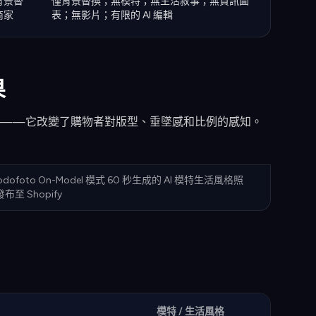
背景替
僅背景替換；無模特；無生活敘事；無資訊圖
商家
表；無影片；有限的 AI 編輯
果
觀——它改變了購物者對版型、垂墜感和比例的感知。
rodofoto On-Model 模式 60 秒生成的 AI 模特生活風格照
至 Shopify
模特 / 生活風格