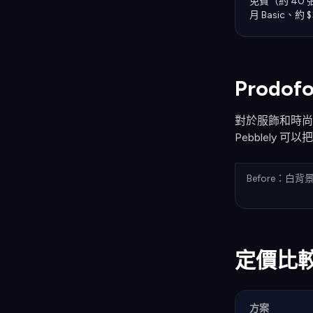
免費（約 40 張/
月 Basic、約 $
Prodo
對於服飾和時
Pebblely 
Before：白
定價比
方案