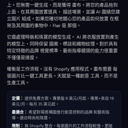
上。您無需一鍵生成，而是獲得 畫布。將您的產品拖到
上面，在其周圍放置道具， 描述場景，並讓 AI 圍繞您建
立圖片 組成。如果您確切地關心您的產品如何放置 在框
架及其周圍的事物中，Flair 是 那個。
它還處理時裝和珠寶的模型生成。 AI 將衣服放置到產生
的模型上，同時保留 圖案、標誌和織物紋理。對於具有
特定特徵的品牌 視覺標準、藝術指導鏡頭的能力很重要
不僅僅是速度。
權衡是工作流程。沒有 Shopify 應用程式。畫布需要 每
張圖片比一鍵工具更長。天賦是一種創意 工具，而不是
生產工具。
定價：
提供免費方案。專業版 8 美元/月起。專業+來自 18
美元/月。每月 35 美元起。
最適合：
希望對場景構圖進行創意控制的品牌 和藝術指
導。適合時尚和珠寶。
限制：
無 Shopify 整合。每張圖片的工作流程較慢。更陡