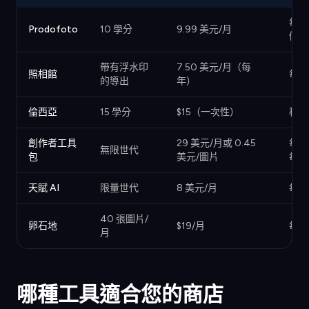
每月
Prodofoto
10 學分
9.99 美元/月
儲值
帶有浮水印
7.50 美元/月（每
照相館
每月
的導出
年）
倫西亞
15 學分
$15（一次性）
積分
創作者工具
29 美元/月或 0.45
每次
無限世代
包
美元/圖片
每月
天賦 AI
限量世代
8 美元/月
每月
40 張圖片/
卵石地
$19/月
每月
月
哪種工具適合您的商店