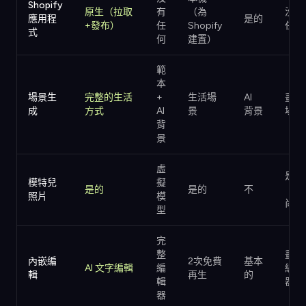
Shopify
原生（拉取
有
（為
沒有
應用程
是的
+發布）
任
Shopify
任何
式
何
建置）
範
本
場景生
完整的生活
+
生活場
AI
畫布
成
方式
AI
景
背景
場景
背
景
虛
是的
模特兒
擬
是的
是的
不
（時
照片
模
尚）
型
完
整
畫布
內嵌編
2次免費
基本
AI 文字編輯
編
編輯
輯
再生
的
輯
器
器