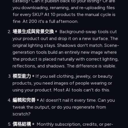
catalog? Can it publish back to your listing? Or are
you downloading, renaming, and re-uploading files
for every SKU? At 10 products the manual cycle is
fine. At 200 it's a full afternoon.
場景生成與背景交換。
Background-swap tools cut
your product out and drop it on a new surface. The
original lighting stays. Shadows don't match. Scene-
generation tools build an entirely new image where
the product is placed naturally with correct lighting,
reflections, and shadows. The difference is visible.
模型能力。
If you sell clothing, jewelry, or beauty
products, you need images of people wearing or
using your product. Most AI tools can't do this.
編輯和完善。
AI doesn't nail it every time. Can you
tweak the output, or do you regenerate from
scratch?
價格結構。
Monthly subscription, credits, or per-