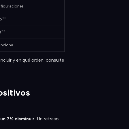
nfiguraciones
o?"
e?"
unciona
ncluir y en qué orden, consulte
ositivos
un 7% disminuir.
Un retraso