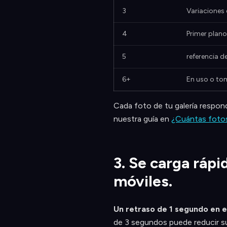
3
Variaciones 
4
Primer plano
5
referencia d
6+
En uso o to
Cada foto de tu galería respon
nuestra guía en
¿Cuántas fotos
3. Se carga ráp
móviles.
Un retraso de 1 segundo en e
de 3 segundos puede reducir su