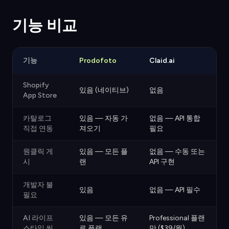
기능 비교
기능
Prodofoto
Claid.ai
Shopify
있음 (네이티브)
없음
App Store
카탈로그
있음 — 자동 가
없음 — API 통합
직접 연동
져오기
필요
원클릭 게
있음 — 모든 플
없음 — 수동 또는
시
랜
API 구현
개발자 불
있음
없음 — API 필수
필요
AI 라이프
있음 — 모든 유
Professional 플랜
스타일 씬
료 플랜
만 ($39/월)