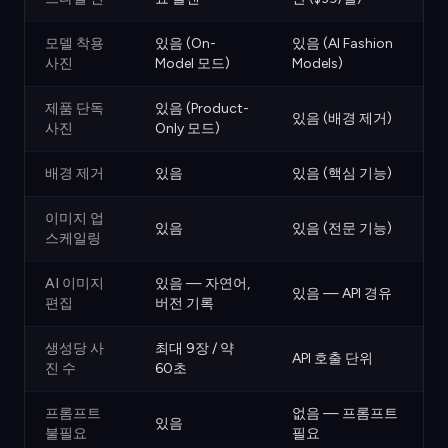
모델 착용
있음 (On-
있음 (AI Fashion
사진
Model 모드)
Models)
제품 단독
있음 (Product-
있음 (배경 제거)
사진
Only 모드)
배경 제거
있음
있음 (핵심 기능)
이미지 업
있음
있음 (전문 기능)
스케일링
AI 이미지
있음 — 자연어,
있음 — API 경유
편집
버전 기록
생성당 사
최대 9장 / 약
API 호출 단위
진 수
60초
프롬프트
없음 — 프롬프트
있음
불필요
필요