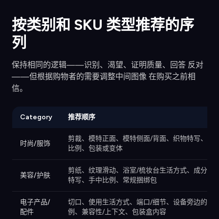
按类别和 SKU 类型推荐的序
列
保持相同的逻辑——识别、渴望、证明质量、回答 反对
——但根据购物者的需要调整中间图像 在购买之前相
信。
Category
推荐顺序
剪裁、模特正面、模特侧面/背面、织物特写、合身
时尚/服饰
比例、包装或变体
剪纸、纹理滑动、浴室/梳妆台生活方式、成分/细
美容/护肤
特写、手中比例、常规捆绑包
电子产品/
切口、使用生活方式、端口/细节、设备旁边的比
配件
例、兼容性/上下文、包装盒内容