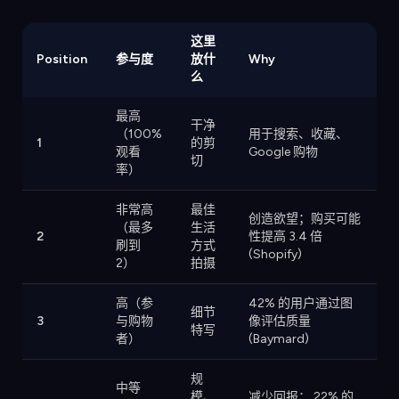
这里
Position
参与度
放什
Why
么
最高
干净
（100%
用于搜索、收藏、
1
的剪
观看
Google 购物
切
率）
非常高
最佳
创造欲望；购买可能
（最多
生活
2
性提高 3.4 倍
刷到
方式
(Shopify)
2）
拍摄
高（参
42% 的用户通过图
细节
3
与购物
像评估质量
特写
者）
(Baymard)
规
中等
模、
减少回报； 22% 的