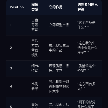
图像
购物者问题已
Position
它的作用
类型
解答
白色
“这个产品是
1
背景
立即识别产品
什么？”
剪切
生活
“这在我的生
方式/
展示现实生活
2
活中会是什么
背景
中的产品
样子？”
镜头
细节/
展现质感、品
“质量值这个
3
特写
质、工艺
价吗？”
显示相对于熟
比例
“这东西有多
4
悉的事物的实
参考
大？”
际大小
“剩下的部分
交替
显示侧面、后
5
是什么样子