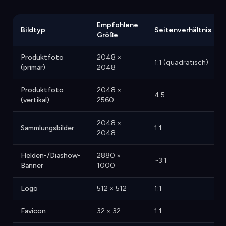
Empfohlene
Bildtyp
Seitenverhältnis
Größe
Produktfoto
2048 ×
1:1 (quadratisch)
(primär)
2048
Produktfoto
2048 ×
4:5
(vertikal)
2560
2048 ×
Sammlungsbilder
1:1
2048
Helden-/Diashow-
2880 ×
~3:1
Banner
1000
Logo
512 × 512
1:1
Favicon
32 × 32
1:1