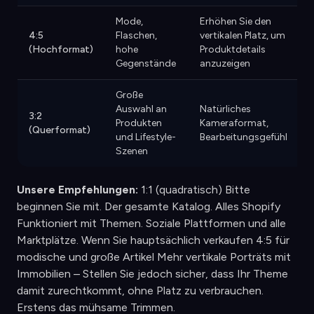
Mode,
Erhöhen Sie den
N
4:5
Flaschen,
vertikalen Platz, um
(Hochformat)
hohe
Produktdetails
Gegenstände
anzuzeigen
Große
Auswahl an
Natürliches
3:2
Produkten
Kameraformat,
(Querformat)
und Lifestyle-
Bearbeitungsgefühl
Szenen
Unsere Empfehlungen:
1:1 (quadratisch) Bitte
beginnen Sie mit. Der gesamte Katalog. Alles Shopify
Funktioniert mit Themen. Soziale Plattformen und alle
Marktplätze. Wenn Sie hauptsächlich verkaufen 4:5 für
modische und große Artikel Mehr vertikale Porträts mit
Immobilien – Stellen Sie jedoch sicher, dass Ihr Theme
damit zurechtkommt, ohne Platz zu verbrauchen.
Erstens das mühsame Trimmen.