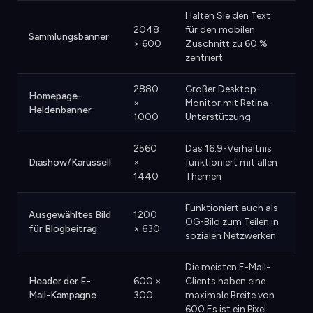
Halten Sie den Text
2048
für den mobilen
Sammlungsbanner
× 600
Zuschnitt zu 60 %
zentriert
2880
Großer Desktop-
Homepage-
×
Monitor mit Retina-
Heldenbanner
1000
Unterstützung
2560
Das 16:9-Verhältnis
Diashow/Karussell
×
funktioniert mit allen
1440
Themen
Funktioniert auch als
Ausgewähltes Bild
1200
OG-Bild zum Teilen in
für Blogbeitrag
× 630
sozialen Netzwerken
Die meisten E-Mail-
Header der E-
600 ×
Clients haben eine
Mail-Kampagne
300
maximale Breite von
600 Es ist ein Pixel