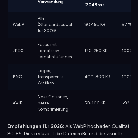
Verwendung
(2048px)
Alle
WebP
(Standardauswahl
80-150 KB
97 %+ B
für 2026)
Fotos mit
JPEG
komplexen
120-250 KB
100%
Farbabstufungen
Logos,
PNG
transparente
400-800 KB
100%
Grafiken
Neue Optionen,
AVIF
beste
50-100 KB
~92 % d
Komprimierung
Empfehlungen für 2026:
Als WebP hochladen Qualität
80-85. Dies reduziert die Dateigröße und die visuelle