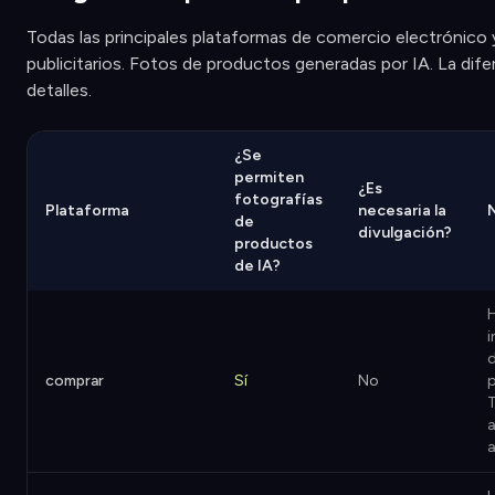
Todas las principales plataformas de comercio electrónico 
publicitarios. Fotos de productos generadas por IA. La dife
detalles.
¿Se
permiten
¿Es
fotografías
Plataforma
necesaria la
de
divulgación?
productos
de IA?
H
i
d
comprar
Sí
No
T
a
a