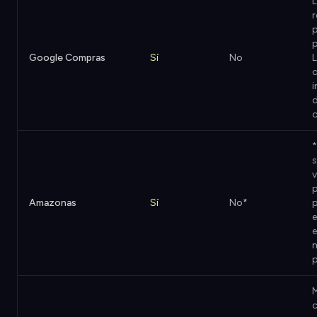
r
p
Google Compras
Sí
No
L
c
c
*
s
v
p
Amazonas
Sí
No*
e
e
M
c