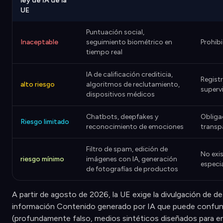
ley de IA de la
UE
Puntuación social,
Inaceptable
seguimiento biométrico en
Prohib
tiempo real
IA de calificación crediticia,
Registr
alto riesgo
algoritmos de reclutamiento,
superv
dispositivos médicos
Chatbots, deepfakes y
Obliga
Riesgo limitado
reconocimiento de emociones
transp
Filtro de spam, edición de
No exi
riesgo mínimo
imágenes con IA, generación
especia
de fotografías de productos
A partir de agosto de 2026, la UE exige la divulgación de d
información Contenido generado por IA que puede confund
(profundamente falso, medios sintéticos diseñados para en