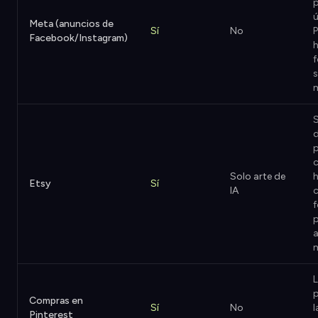
p
ú
Meta (anuncios de
Sí
No
Facebook/Instagram)
h
f
s
m
S
d
p
c
Solo arte de
h
Etsy
Sí
IA
f
a
L
Compras en
Sí
No
l
Pinterest