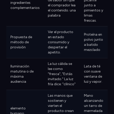
de sabor sin que
picante
ingredientes
el comprador lea
junto a
complementarios
el contenido. una
pimientos y
palabra
limas
frescas.
Ver el producto
Proteína en
Propuesta de
en estado
polvo junto
método de
consumido y
a batido
provisión
despertar el
mezclado
apetito.
La luz cálida se
Iluminación
Lata de té
lee como
matutina o de
con suave
"fresca", "Estás
máxima
ventana de
invitado." La luz
audiencia
luz y vapor.
fría dice: "clínico"
Las manos que
Mano
sostienen y
alcanzando
vierten el
un tarro de
elemento
producto crean
mermelada
humano