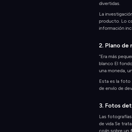
divertidas.
La investigació
producto. Lo co
información inc
2. Plano de 
“Era más pequeñ
blanco El fondo
una moneda, un
Esta es la foto
de envío de devo
3. Fotos det
Las fotografías
de vida Se trat
cojín sobre un 