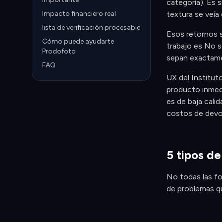
categoría). Es 
Impacto financiero real
textura se veía
lista de verificación procesable
Esos retornos s
Cómo puede ayudarte
trabajo es No s
Prodofoto
sepan exactame
FAQ
UX del Institut
producto inmedi
es de baja cali
costos de devo
5 tipos d
No todas las fo
de problemas qu