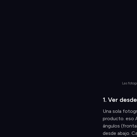
Las fotog
1. Ver desde
Una sola fotogr
producto. eso A
ángulos (frontal
desde abajo. Ca