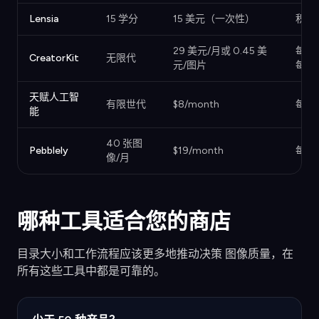
Lensia
15 学分
15 美元（一次性）
积分
29 美元/月或 0.45 美
每次
CreatorKit
无限代
元/图片
每月
天赋人工智
有限世代
$8/month
每月
能
40 张图
Pebblely
$19/month
每月
像/月
哪种工具适合您的商店
目录大小和工作流程应该更多地推动决策 图像质量，在
所有这些工具中都是可靠的。