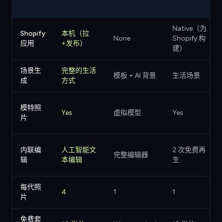
Native（为
Shopify
本机（拉
None
Shopify 构
应用
+发布）
建）
场景生
完整的生活
模板 + AI 背景
生活场景
成
方式
模特照
Yes
虚拟模型
Yes
片
内联编
人工智能文
2 次免费再
完整编辑器
辑
本编辑
生
每代照
4
1
1
片
免费套