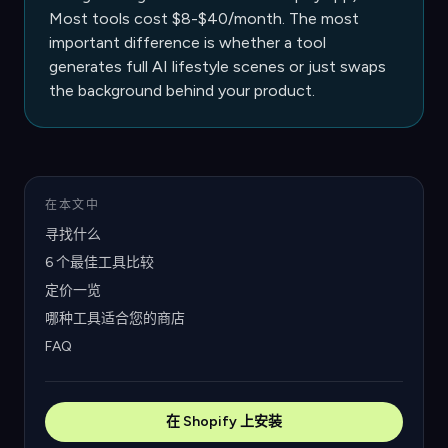
Most tools cost $8-$40/month. The most
important difference is whether a tool
generates full AI lifestyle scenes or just swaps
the background behind your product.
在本文中
寻找什么
6 个最佳工具比较
定价一览
哪种工具适合您的商店
FAQ
在 Shopify 上安装