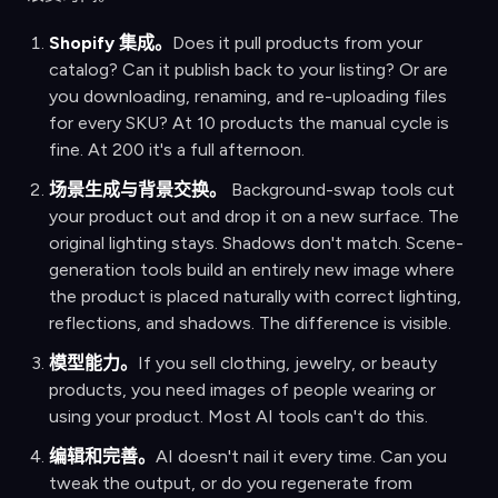
Shopify 集成。
Does it pull products from your
catalog? Can it publish back to your listing? Or are
you downloading, renaming, and re-uploading files
for every SKU? At 10 products the manual cycle is
fine. At 200 it's a full afternoon.
场景生成与背景交换。
Background-swap tools cut
your product out and drop it on a new surface. The
original lighting stays. Shadows don't match. Scene-
generation tools build an entirely new image where
the product is placed naturally with correct lighting,
reflections, and shadows. The difference is visible.
模型能力。
If you sell clothing, jewelry, or beauty
products, you need images of people wearing or
using your product. Most AI tools can't do this.
编辑和完善。
AI doesn't nail it every time. Can you
tweak the output, or do you regenerate from