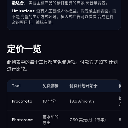
最适合：
需要主题产品的精打细算的商家 高音量背景。
Limitations:
没有人工智能人体模型。背景是主题表面，而
不是 完整的生活方式环境。植入式广告可以看看 合成在复
杂的项目上。编辑有限。
定价一览
此列表中的每个工具都有免费选项。付款方式如下 计划
进行比较。
Tool
免费套餐
付费计划开始于
价格
每月
Prodofoto
10 学分
$9.99/month
充值
带水印的
Photoroom
7.50 美元/月（每年）
每月
导出