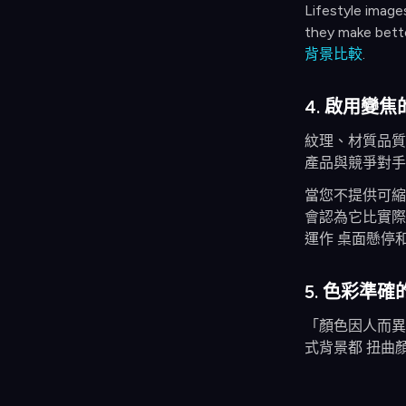
Lifestyle image
they make bette
背景比較
.
4. 啟用變
紋理、材質品質
產品與競爭對手
當您不提供可縮
會認為它比實際情
運作 桌面懸停
5. 色彩準確
「顏色因人而異
式背景都 扭曲