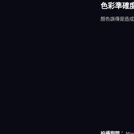
色彩準確
顏色誤傳是造成
拍攝期間：
Mixe