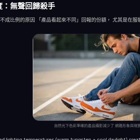
度：無聲回歸殺手
不成比例的原因 「產品看起來不同」回報的份額， 尤其是在服
自然光下色彩準確的產品攝影減少了 網路形象與現
d lighting temperatures (warm tungsten + cool daylight) create