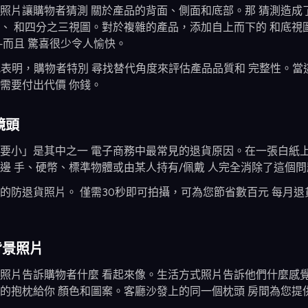
照片讓購物者猜測 關於產品的背面、側面和底部。那 猜測造成了
、 和四分之三視圖。對於複雜的產品，添加自上而下的 和底視
而且 驚喜很少令人愉快。
 的研究表明，購物者特別 尋找替代角度來評估產品品質和 完整性
需要付出代價 你錢。
鏡頭
要小」是其中之一 電子商務中最常見的退貨原因。在一張白紙上
邊 手、硬幣、標準物體或由某人持有/佩戴 人完全消除了這個問
的防退貨照片。 僅需30秒即可拍攝，可為您節省數百元 每月
背景照片
照片告訴購物者什麼 看起來像。生活方式照片告訴他們什麼感覺
的抱枕給你 顏色和圖案。客廳沙發上的同一個枕頭 房間為您提