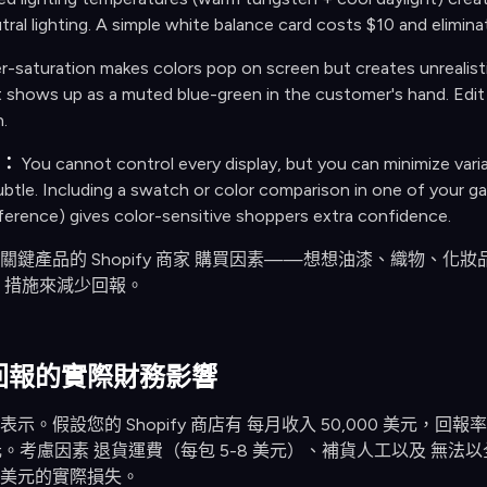
tral lighting. A simple white balance card costs $10 and elimina
r-saturation makes colors pop on screen but creates unrealistic
shows up as a muted blue-green in the customer's hand. Edit 
.
：
You cannot control every display, but you can minimize varia
ubtle. Including a swatch or color comparison in one of your g
ference) gives color-sensitive shoppers extra confidence.
關鍵產品的 Shopify 商家 購買因素——想想油漆、織物、
I 措施來減少回報。
回報的實際財務影響
示。假設您的 Shopify 商店有 每月收入 50,000 美元，
 美元。考慮因素 退貨運費（每包 5-8 美元）、補貨人工以及 無法
000 美元的實際損失。