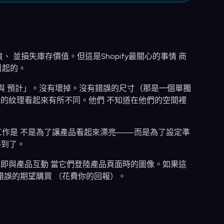
、 並損失庫存價值。但這是Shopify最關心的事情 商
引起的。
起來與 預計」。沒有壞掉。沒有錯誤的尺寸（那是一個單獨
幕上的紋理看起來有所不同。他們 不知道在他們的空間裡
工作是 不是為了讓產品看起來漂亮——而是為了設定準
得到了。
的購物者立即與產品互動 當它們登陸產品頁面時的圖像。如果這
錯誤的期望購買 （花費你的回報）。