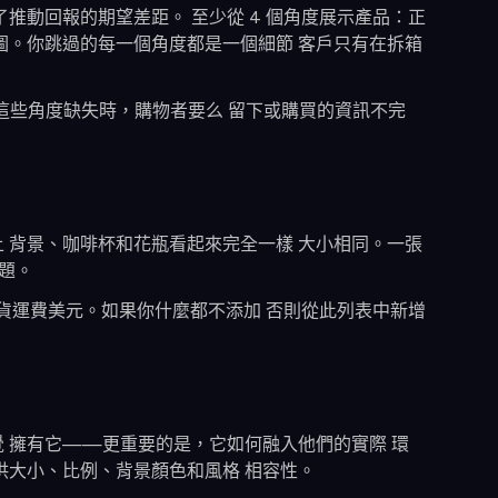
推動回報的期望差距。 至少從 4 個角度展示產品：正
圖。你跳過的每一個角度都是一個細節 客戶只有在拆箱
。當這些角度缺失時，購物者要么 留下或購買的資訊不完
 背景、咖啡杯和花瓶看起來完全一樣 大小相同。一張
題。
退貨運費美元。如果你什麼都不添加 否則從此列表中新增
 擁有它——更重要的是，它如何融入他們的實際 環
供大小、比例、背景顏色和風格 相容性。