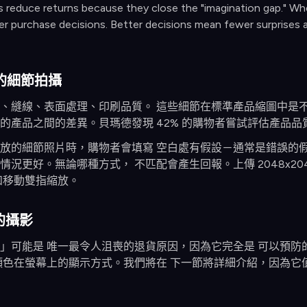
s reduce returns because they close the "imagination gap." Whe
r purchase decisions. Better decisions mean fewer surprises at
焦的細節拍攝
、縫線、表面處理、印刷品質。 這些細節在標準產品縮圖中是不
的產品之間的差異。貝瑪德發現 42% 的購物者嘗試評估產品品
放的細節照片時，購物者會填寫 空白處有假設－通常是錯誤的假
況更好。無論哪種方式， 不匹配會產生回報。上傳 2048x2048
和移動雙指縮放。
的攝影
」可能是 唯一最令人沮喪的退貨原因，因為它完全是 可以預防
顏色在螢幕上的顯示方式。我們將在 下一節將詳細介紹，因為它