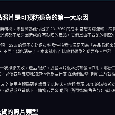
品照片是可預防退貨的第一大原因
務稅。零售商為此付出了 20-30% 的成本 當您考慮運輸、補貨
退貨都不是原因造成的 有缺陷的產品。它們是由不匹配的期望
的研究發現，22% 的電子商務退貨率 發生這種情況是因為「產品看
是...不同。顏色消失了。本來就小了 比他們想像的還要多。螢
一次攝影失敗。產品 很好。這些照片根本沒有發揮作用。那份
望，以便客戶確切地知道他們想要什麼 在他們點擊“購買”之前就
Institute 的使用者體驗研究證實了此模式。他們 發現 56% 
整、誤導或品質低下，購物者要么 退回（導致您銷售失敗）或以
退貨的照片類型