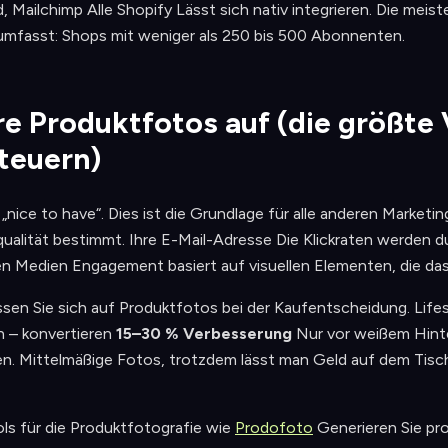
 Mailchimp Alle Shopify Lässt sich nativ integrieren. Die meis
umfasst: Shops mit weniger als 250 bis 500 Abonnenten.
hre Produktfotos auf (die größt
steuern)
„nice to have“. Dies ist die Grundlage für alle anderen Marketin
qualität bestimmt. Ihre E-Mail-Adresse Die Klickraten werden d
en Medien Engagement basiert auf visuellen Elementen, die das
sen Sie sich auf Produktfotos bei der Kaufentscheidung. Lifest
 – konvertieren
15–30 % Verbesserung
Nur vor weißem Hinte
. Mittelmäßige Fotos, trotzdem lässt man Geld auf dem Tisch 
ls für die Produktfotografie wie
Prodofoto
Generieren Sie pr