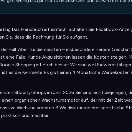
 Es gibt wenig bis gar nichts umzusetzen und es wird mit der Ze
ting Das Handbuch ist einfach. Schalten Sie Facebook-Anzei
en Sie, dass die Rechnung für Sie aufgeht.
s der Fall. Aber für die meisten – insbesondere neuere Geschäf
st eine Falle. Kunde Akquisitionen lassen die Kosten steigen
 Google Shopping ist noch besser Wir sind wettbewerbsfähiger
, ist es die Kehrseite Es gibt einen. 1 Monatliche Werbekoste
elsten Shopify-Shops im Jahr 2026 Sie sind nicht diejenigen, 
e einen organischen Wachstumsmotor auf, der mit der Zeit wäch
massive Werbung arbeiten 8 Wir diskutieren drei spezifische St
 praktisch und machbar.