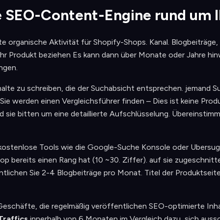
ne SEO-Content-Engine rund um I
e organische Aktivität für Shopify-Shops. Kanal. Blogbeiträge
f Ihr Produkt beziehen Es kann dann über Monate oder Jahre hi
ngen.
nhalte zu schreiben, die der Suchabsicht entsprechen. jemand 
Sie werden einen Vergleichsführer finden – Dies ist keine Prod
sie bitten um eine detaillierte Aufschlüsselung. Übereinstim
kostenlose Tools wie die Google-Suche Konsole oder Ubersug
hop bereits einen Rang hat (10 ~30. Ziffer). auf sie zugeschnitt
ntlichen Sie 2-4 Blogbeiträge pro Monat. Titel der Produktsei
eschäfte, die regelmäßig veröffentlichen SEO-optimierte Inha
Traffics
innerhalb von 6 Monaten im Vergleich dazu, sich aussc