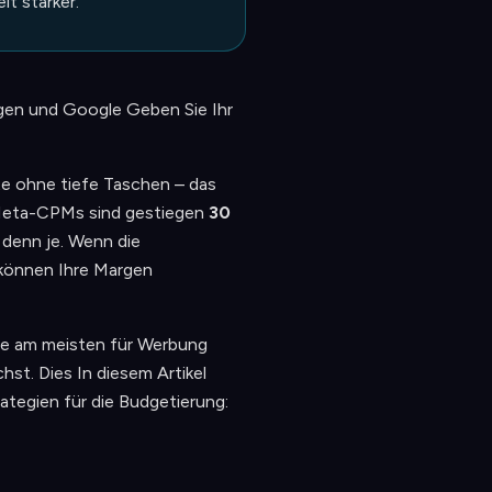
it stärker.
gen und Google Geben Sie Ihr
te ohne tiefe Taschen – das
. Meta-CPMs sind gestiegen
30
 denn je. Wenn die
n können Ihre Margen
die am meisten für Werbung
st. Dies In diesem Artikel
rategien für die Budgetierung: