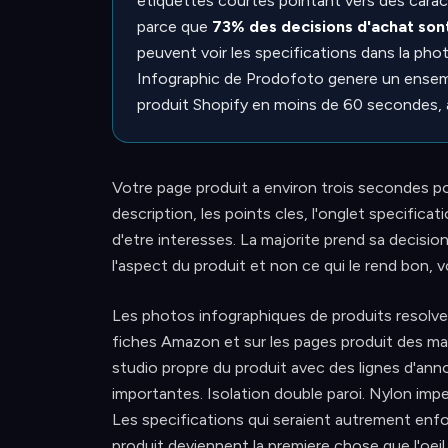
etiquettes courtes pointant vers des caract
parce que
73% des decisions d'achat son
peuvent voir les specifications dans la phot
Infographic de Prodofoto genere un ensem
produit Shopify en moins de 60 secondes, a 
Votre page produit a environ trois secondes p
description, les points cles, l'onglet specifica
d'etre interesses. La majorite prend sa decisi
l'aspect du produit et non ce qui le rend bon, vo
Les photos infographiques de produits resolven
fiches Amazon et sur les pages produit des ma
studio propre du produit avec des lignes d'ann
importantes. Isolation double paroi. Nylon im
Les specifications qui seraient autrement enfo
produit deviennent la premiere chose que l'oeil