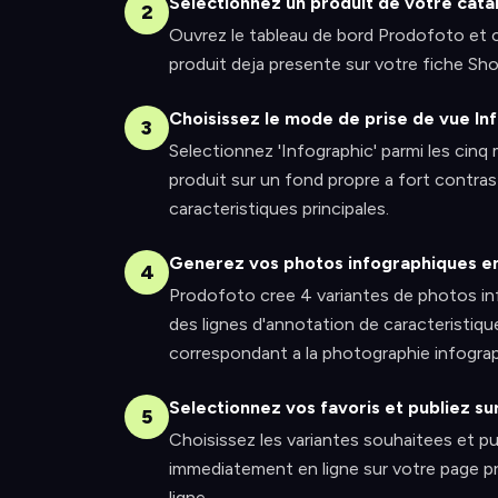
Selectionnez un produit de votre cata
2
Ouvrez le tableau de bord Prodofoto et ch
produit deja presente sur votre fiche S
Choisissez le mode de prise de vue In
3
Selectionnez 'Infographic' parmi les cin
produit sur un fond propre a fort contras
caracteristiques principales.
Generez vos photos infographiques e
4
Prodofoto cree 4 variantes de photos i
des lignes d'annotation de caracteristiq
correspondant a la photographie infograp
Selectionnez vos favoris et publiez su
5
Choisissez les variantes souhaitees et pu
immediatement en ligne sur votre page pr
ligne.