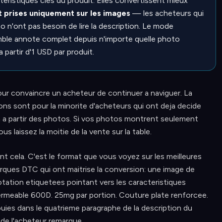
eristiques cles du produit. Elles convertissent mieux
t prises uniquement sur les images
— les acheteurs qui
o n'ont pas besoin de lire la description. Le mode
ble annote complet depuis n'importe quelle photo
partir d'1 USD par produit.
our convaincre un acheteur de continuer a naviguer. La
tions sont pour la minorite d'acheteurs qui ont deja decide
on a partir des photos. Si vos photos montrent seulement
us laissez la moitie de la vente sur la table.
t cela. C'est le format que vous voyez sur les meilleures
rques DTC qui ont maitrise la conversion: une image de
otation etiquetees pointant vers les caracteristiques
permeable 600D. 25mg par portion. Couture plate renforcee.
uies dans le quatrieme paragraphe de la description du
 de l'acheteur remarque.