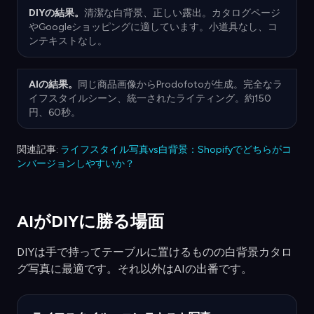
DIYの結果。
清潔な白背景、正しい露出。カタログページ
やGoogleショッピングに適しています。小道具なし、コ
ンテキストなし。
AIの結果。
同じ商品画像からProdofotoが生成。完全なラ
イフスタイルシーン、統一されたライティング。約150
円、60秒。
関連記事:
ライフスタイル写真vs白背景：Shopifyでどちらがコ
ンバージョンしやすいか？
AIがDIYに勝る場面
DIYは手で持ってテーブルに置けるものの白背景カタロ
グ写真に最適です。それ以外はAIの出番です。