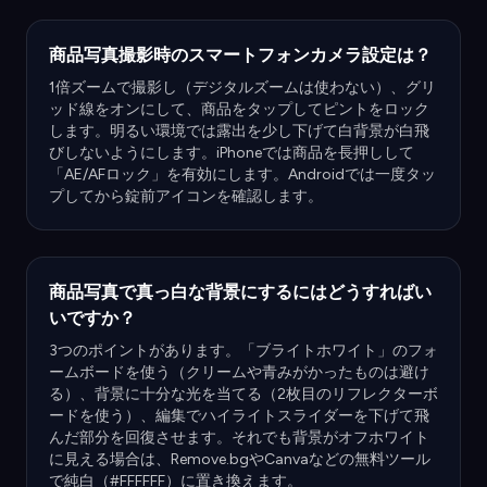
商品写真撮影時のスマートフォンカメラ設定は？
1倍ズームで撮影し（デジタルズームは使わない）、グリ
ッド線をオンにして、商品をタップしてピントをロック
します。明るい環境では露出を少し下げて白背景が白飛
びしないようにします。iPhoneでは商品を長押しして
「AE/AFロック」を有効にします。Androidでは一度タッ
プしてから錠前アイコンを確認します。
商品写真で真っ白な背景にするにはどうすればい
いですか？
3つのポイントがあります。「ブライトホワイト」のフォ
ームボードを使う（クリームや青みがかったものは避け
る）、背景に十分な光を当てる（2枚目のリフレクターボ
ードを使う）、編集でハイライトスライダーを下げて飛
んだ部分を回復させます。それでも背景がオフホワイト
に見える場合は、Remove.bgやCanvaなどの無料ツール
で純白（#FFFFFF）に置き換えます。