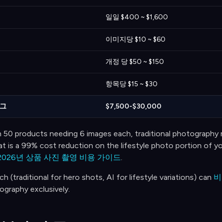
일일 $400 ~ $1,600
이미지당 $10 ~ $60
개정 당 $50 ~ $150
항목당 $15 ~ $30
로그
$7,500-$30,000
h 50 products needing 6 images each, traditional photography
t is a 99% cost reduction on the lifestyle photo portion of yo
2026년 상품 사진 촬영 비용 가이드
.
h (traditional for hero shots, AI for lifestyle variations) can
비
tography exclusively.