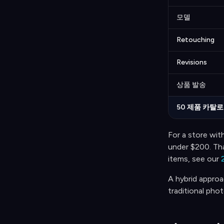
모델
Retouching
Revisions
상품 발송
50 제품 카탈
For a store wit
under $200. Tha
items, see our
A hybrid approac
traditional pho