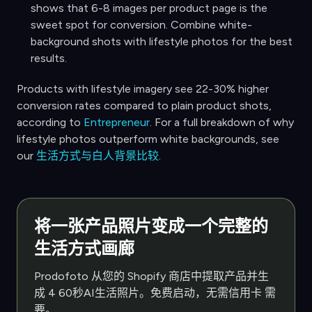
shows that 6-8 images per product page is the
sweet spot for conversion. Combine white-
background shots with lifestyle photos for the best
results.
Products with lifestyle imagery see 22-30% higher
conversion rates compared to plain product shots,
according to
Entrepreneur
. For a full breakdown of why
lifestyle photos outperform white backgrounds, see
our
生活方式与白人背景比较
.
将一张产品照片变成一个完整的
生活方式画廊
Prodofoto 从您的 Shopify 商店中提取产品并生
成 4 60秒AI生活照片。免费启动，无需信用卡 需
要。