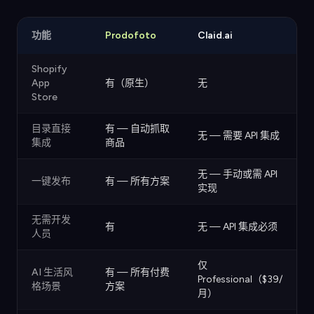
功能
Prodofoto
Claid.ai
Shopify
App
有（原生）
无
Store
目录直接
有 — 自动抓取
无 — 需要 API 集成
集成
商品
无 — 手动或需 API
一键发布
有 — 所有方案
实现
无需开发
有
无 — API 集成必须
人员
仅
AI 生活风
有 — 所有付费
Professional（$39/
格场景
方案
月）