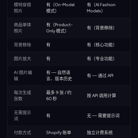
模特穿搭
有（On-Model
有（AI Fashion
照片
模式）
Models）
商品单体
有（Product-
有（背景移除）
照片
Only 模式）
背景移除
有
有（核心功能）
图片放大
有
有（专业功能）
AI 图片编
有 — 自然语
有 — 通过 API
辑
言、版本历史
每次生成
最多 9 张 / 约
按 API 调用计算
张数
60 秒
无需提示
有
无 — 需要提示词
词
付款方式
Shopify 账单
独立计费系统