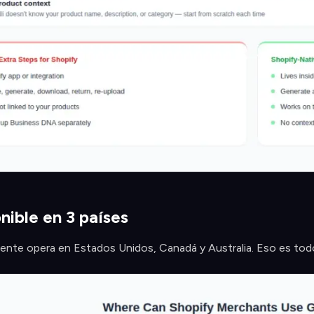
nible en 3 países
ente opera en Estados Unidos, Canadá y Australia. Eso es tod