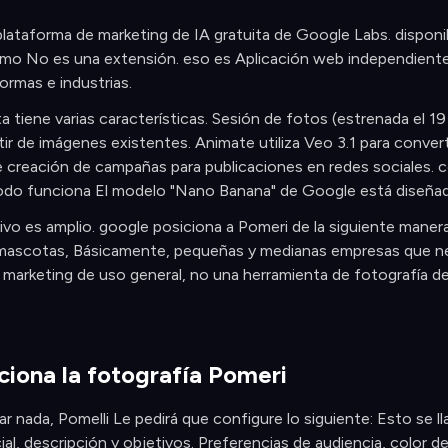
plataforma de marketing de IA gratuita de Google Labs. disponi
omo No es una extensión. eso es Aplicación web independient
ormas e industrias.
a tiene varias características. Sesión de fotos (estrenada el 
rtir de imágenes existentes. Animate utiliza Veo 3.1 para conver
e creación de campañas para publicaciones en redes sociales.
todo funciona El modelo "Nano Banana" de Google está diseñad
tivo es amplio. google posiciona a Pomeri de la siguiente manera
mascotas, Básicamente, pequeñas y medianas empresas que nec
 marketing de uso general, no una herramienta de fotografía 
iona la fotografía Pomeri
r nada, Pomelli Le pedirá que configure lo siguiente: Esto se l
l, descripción y objetivos. Preferencias de audiencia, color de 