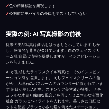
✗
色の精度検証を無視します
✗
公開前にモバイルの外観をテストしていない
実際の例: AI 写真撮影の前後
従来の美品写真は商品をはっきりと示しています しか
し、感情的な背景が欠けています。白のフェイス クリ
ーム瓶 背景は情報を提供しますが、インスピレーショ
ンを与えません。
AI が生成したライフスタイル写真は、そのインスピレ
ーション層を追加します。 同じフェイスクリームの瓶
が今、大理石のバスルームのカウンターに置かれていま
す 朝日が差し込む中、スキンケア美容液が登場。 ナチ
ュラルな木目と繊細な風合いを備えたミニマルな洗面化
粧台 ガラスにハイライトを入れます。美しさに口紅セ
ットを配置 ブラシと小さな鏡を備えたステーション。