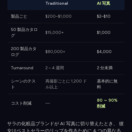
Traditional
AI 写真
製品ごと
$200–$1,000
$2–$10
50 製品カタロ
$15,000+
$1,000
グ
200 製品カタ
$80,000+
$4,000
ログ
Turnaround
2～4 週間
2 分未満
シーンのテス
再撮影ごとに 1,200 ド
基本的に無
ト
ル以上
料
80 ～ 90%
コスト削減
—
削減
サラの化粧品ブランドが AI 写真に切り替えたとき、 彼
女はベストセラーのリップを作るために 4 つの異なる