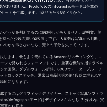
73%は商品画像だけで行われる
ため、写真の中でスペッ
ません。ProdofotoのInfographicモードは任意の
な注釈セットを生成します。1商品あたり約1ドルから。
かどうかを判断するのに約3秒しかありません。説明文、箇
味を持った少数の買い物客向けです。大多数は写真から判断し
いのかを示さないなら、売上の半分を失っています。
します。最もよく売れているAmazonリスティングや、コ
ページで見られるフォーマットです。重要な機能を指すラベル
ジオ画像。ダブルウォール断熱。600Dウォータープルーフ
ラットロックステッチ。通常は商品説明の第4段落に埋もれて
場所になります。
成するにはグラフィックデザイナー、ストック写真ソフトウ
toのInfographicモードはデザインスキルなしで1分以内に実
商品写真から直接。