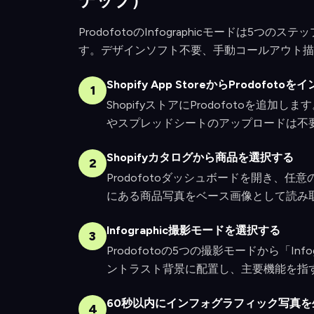
テップ）
ProdofotoのInfographicモードは5つ
す。デザインソフト不要、手動コールアウト描
Shopify App StoreからProdofot
1
ShopifyストアにProdofotoを
やスプレッドシートのアップロードは不
Shopifyカタログから商品を選択する
2
Prodofotoダッシュボードを開き、任意の
にある商品写真をベース画像として読み
Infographic撮影モードを選択する
3
Prodofotoの5つの撮影モードから「I
ントラスト背景に配置し、主要機能を指
60秒以内にインフォグラフィック写真を
4