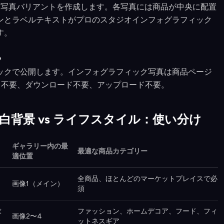
ィック写真バリアントを作成します。各写真には商品が中央に配置
ンとラベルテキストがプロのスタジオインフォグラフィック
す。
る
ックで公開します。インフォグラフィック写真は商品ページ
ト不要、ダウンロード不要、アップロード不要。
 白背景 vs ライフスタイル：使い分け
ギャラリー内の最
最適な商品カテゴリー
適位置
全商品、ほとんどのマーケットプレイスで必
画像1（メイン）
須
求
ファッション、ホームデコア、フード、フィ
画像2〜4
ットネスギア