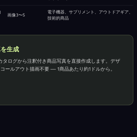
内
電子機器、サプリメント、アウトドアギア、
画像3〜5
技術的商品
真を生成
はShopifyカタログから注釈付き商品写真を直接作成します。デザ
ールアウト描画不要 — 1商品あたり約1ドルから。