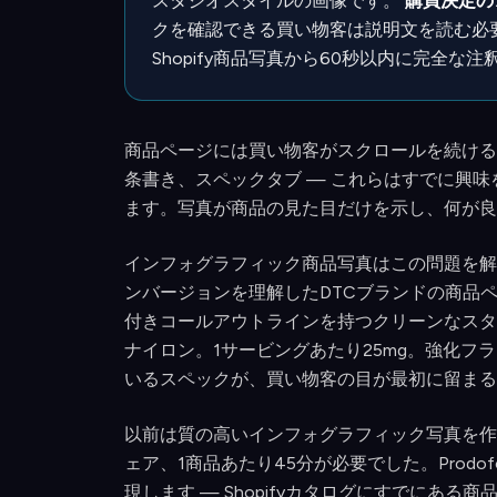
スタジオスタイルの画像です。
購買決定の
クを確認できる買い物客は説明文を読む必要があり
Shopify商品写真から60秒以内に完全
商品ページには買い物客がスクロールを続ける
条書き、スペックタブ — これらはすでに興
ます。写真が商品の見た目だけを示し、何が良
インフォグラフィック商品写真はこの問題を解決
ンバージョンを理解したDTCブランドの商品
付きコールアウトラインを持つクリーンなスタ
ナイロン。1サービングあたり25mg。強化フ
いるスペックが、買い物客の目が最初に留まる
以前は質の高いインフォグラフィック写真を作
ェア、1商品あたり45分が必要でした。Prodofo
現します — Shopifyカタログにすでにある