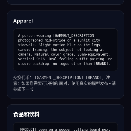
Apparel
A person wearing [GARMENT_DESCRIPTION] 
photographed mid-stride on a sunlit city 
sidewalk. Slight motion blur on the legs, 
candid framing, the subject not looking at 
camera. Natural color grade, 35mm-equivalent, 
vertical 9:16. Real-feeling outfit pairing, no 
studio backdrop, no logos other than [BRAND].
交换代币：
[GARMENT_DESCRIPTION]
,
[BRAND]
。注
意：如果您需要可识别的 面对，使用真实的模型发布 - 请
参阅下一节。
食品和饮料
[PRODUCT] open on a wooden cutting board next 