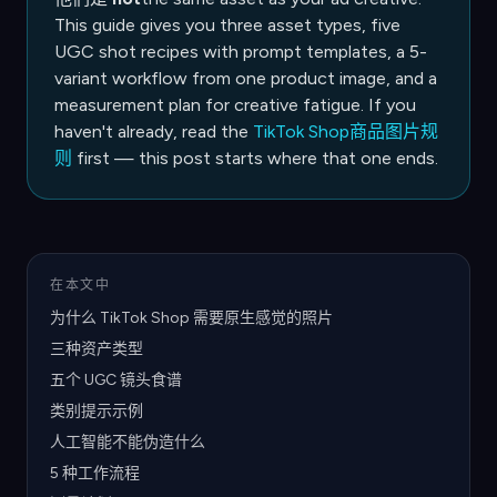
This guide gives you three asset types, five
UGC shot recipes with prompt templates, a 5-
variant workflow from one product image, and a
measurement plan for creative fatigue. If you
haven't already, read the
TikTok Shop商品图片规
则
first — this post starts where that one ends.
在本文中
为什么 TikTok Shop 需要原生感觉的照片
三种资产类型
五个 UGC 镜头食谱
类别提示示例
人工智能不能伪造什么
5 种工作流程