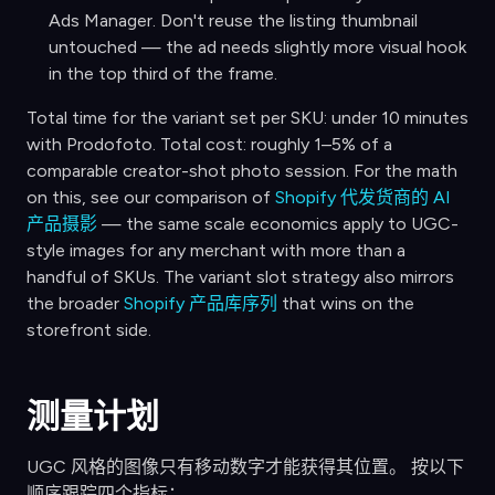
Ads Manager. Don't reuse the listing thumbnail
untouched — the ad needs slightly more visual hook
in the top third of the frame.
Total time for the variant set per SKU: under 10 minutes
with Prodofoto. Total cost: roughly 1–5% of a
comparable creator-shot photo session. For the math
on this, see our comparison of
Shopify 代发货商的 AI
产品摄影
— the same scale economics apply to UGC-
style images for any merchant with more than a
handful of SKUs. The variant slot strategy also mirrors
the broader
Shopify 产品库序列
that wins on the
storefront side.
测量计划
UGC 风格的图像只有移动数字才能获得其位置。 按以下
顺序跟踪四个指标：