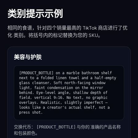
类别提示示例
相同的食谱，针对四个销量最高的 TikTok 商店进行了优
化 类别。将括号内的标记替换为您的 SKU。
美容与护肤
[PRODUCT_BOTTLE] on a marble bathroom shelf 
next to a folded linen towel and a half-empty 
glass cleanser. Soft north-facing window 
light, faint condensation on the mirror 
behind. Eye-level angle, shallow depth of 
field, vertical 9:16. No text, no graphic 
overlays. Realistic, slightly imperfect — 
looks like a creator's actual shelf, not a 
press shot.
交换代币：
[PRODUCT_BOTTLE]
与你的 准确的产品名称
和包装颜色。