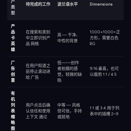
产
待完成的工作
波兰语水平
Dimensions
类
型
产
品
在搜索和类别
1000×1000+正
高 — 干净、
卡
中立即识别产
方形，需要白色
中性的背景
英
品 网格
BG
雄
广
低——创作
在用户知道之
告
者拍摄的感
9:16 垂直，也可
前停止滚动进
创
觉，轻微的缺
以裁剪 1:1 / 4:5
给 广告
意
陷
有
机
列
用户点击后确
中等 — 风格
1:1 或 3:4 用于列
表
认信任和使用
但可信，手持
表中的插槽 2–9
缩
上下文 通过
或就地
略
图