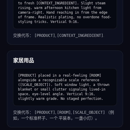
to fresh [CONTEXT_INGREDIENT]. Slight steam 
rising, warm afternoon kitchen light from 
camera-right. Hand reaching in from the edge 
of frame. Realistic plating, no overdone food-
styling tricks. Vertical 9:16.
交换代币：
[PRODUCT]
,
[CONTEXT_INGREDIENT]
.
家居用品
[PRODUCT] placed in a real-feeling [ROOM] 
alongside a recognizable scale reference 
([SCALE_OBJECT]). Soft window light, a thrown 
blanket or small clutter signaling lived-in 
space, eye-level angle. Vertical 9:16, 
slightly warm grade. No staged perfection.
交换代币：
[PRODUCT]
,
[ROOM]
,
[SCALE_OBJECT]
（例
如，一个标准杯子、一个 平装本，一盏小灯）。