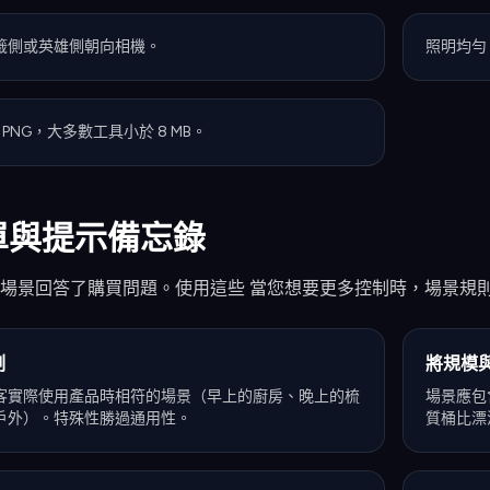
籤側或英雄側朝向相機。
照明均勻
或 PNG，大多數工具小於 8 MB。
單與提示備忘錄
場景回答了購買問題。使用這些 當您想要更多控制時，場景規則
刻
將規模
客實際使用產品時相符的場景（早上的廚房、晚上的梳
場景應包
戶外）。特殊性勝過通用性。
質桶比漂