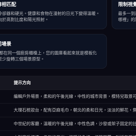
牌相匹配
限制視
冷卻器和硬光。健康和食物在漫射的日光下變得溫暖。
最多一到
向於高對比度和陽光照射。
哪裡」的
同場景
U 都在同一個廚房櫃檯上，您的圖庫看起來就是模板化
至少旋轉三個場景原型。
提示方向
編輯戶外場景，柔和的午後光線，中性的城市背景，模特兒取景
大理石梳妝台，配有亞麻毛巾，朝北的柔和日光，淡淡的鮮花，
中世紀的客廳，溫暖的午後光線，中性色調，沙發或架子固定的