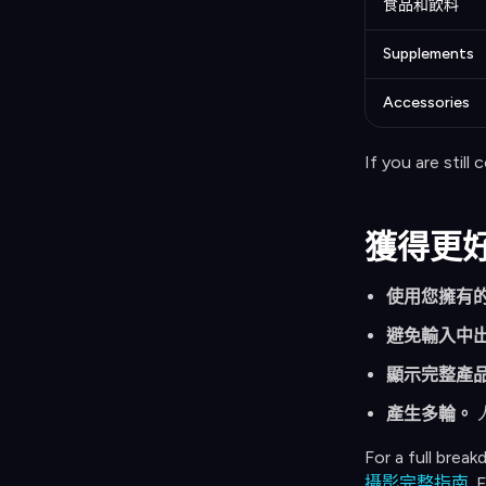
食品和飲料
Supplements
Accessories
If you are still
獲得更
使用您擁有
避免輸入中
顯示完整產
產生多輪。
For a full brea
攝影完整指南
. 