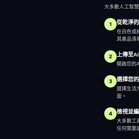
大多數人工智慧
從乾淨的
1
在白色或
其產品清
上傳至A
2
開啟您的A
選擇您的
3
選擇生活
面。
檢視並編
4
大多數工
任何需要