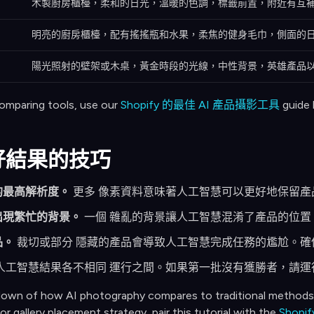
木製廚房櫃檯，柔和的日光，溫暖的色調，標籤前置，附近有互
明亮的廚房櫃檯，配有搖搖瓶和水果，柔焦的健身毛巾，側面的
陽光照射的壁架或木桌，黃金時段的光線，中性背景，英雄產品
 comparing tools, use our
Shopify 的最佳 AI 產品攝影工具
guide 
好結果的技巧
的最高解析度。
更多 像素資料意味著人工智慧可以更好地保留產
出現繁忙的背景。
一個 雜亂的背景讓人工智慧混淆了產品的位置
品。
裁切或部分 隱藏的產品會導致人工智慧完成任務的尷尬。確
人工智慧結果各不相同 運行之間。如果第一批沒有獲勝者，請運
kdown of how AI photography compares to traditional methods 
For gallery placement strategy, pair this tutorial with the
Shop