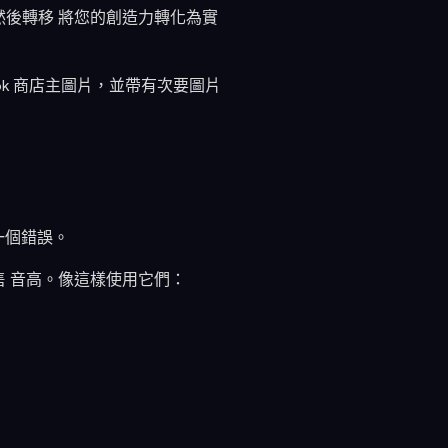
然後轉移 將您的創造力轉化為實
Tok 商店主圖片，並帶有次要圖片
是一個錯誤。
售 音高。像這樣使用它們：