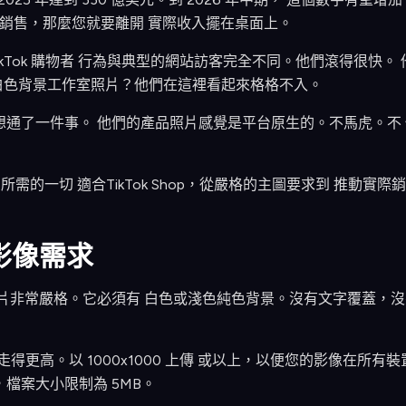
op 上銷售，那麼您就要離開 實際收入擺在桌面上。
kTok 購物者 行為與典型的網站訪客完全不同。他們滾得很快。
白色背景工作室照片？他們在這裡看起來格格不入。
的商家們想通了一件事。 他們的產品照片感覺是平台原生的。不馬虎。
所需的一切 適合TikTok Shop，從嚴格的主圖要求到 推動實
要影像需求
主要清單照片非常嚴格。它必須有 白色或淺色純色背景。沒有文字覆蓋
素。走得更高。以 1000x1000 上傳 或以上，以便您的影像在
bP，檔案大小限制為 5MB。