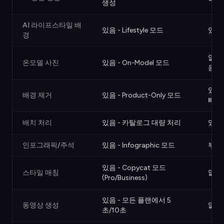
생성
AI 라이프스타일 배
있음 - Lifestyle 모드
있음 
경
없음 
온모델 사진
있음 - On-Model 모드
음
있음 
배경 제거
있음 - Product-Only 모드
빠름
배치 처리
있음 - 카탈로그 대량 처리
있음 
인포그래픽/주석
있음 - Infographic 모드
부분
있음 - Copycat 모드
스타일 매칭
없음
(Pro/Business)
있음 - 모든 플랜에서 5
동영상 생성
없음 
초/10초