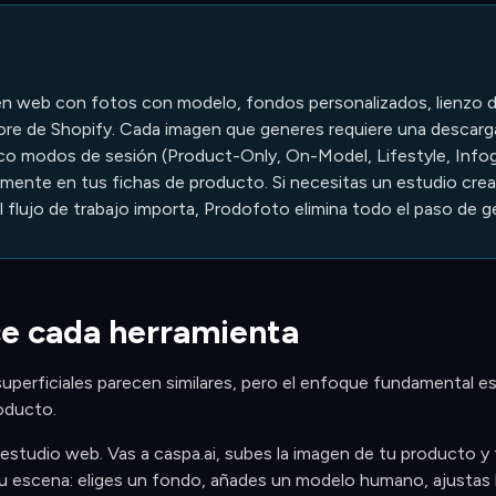
n web con fotos con modelo, fondos personalizados, lienzo de 
tore de Shopify. Cada imagen que generes requiere una descarga
co modos de sesión (Product-Only, On-Model, Lifestyle, Info
mente en tus fichas de producto. Si necesitas un estudio crea
 el flujo de trabajo importa, Prodofoto elimina todo el paso de g
e cada herramienta
uperficiales parecen similares, pero el enfoque fundamental es
oducto.
estudio web. Vas a caspa.ai, subes la imagen de tu producto y tr
tu escena: eliges un fondo, añades un modelo humano, ajustas la 