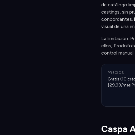
de catálogo lim
castings, sin p
concordantes.
visual de una i
La limitación: 
ellos, Prodofot
control manual
PRECIOS
Gratis (10 cré
$29,99/mes Pr
Caspa A