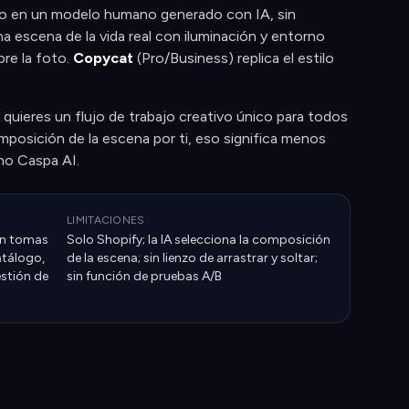
o en un modelo humano generado con IA, sin
a escena de la vida real con iluminación y entorno
re la foto.
Copycat
(Pro/Business) replica el estilo
 quieres un flujo de trabajo creativo único para todos
omposición de la escena por ti, eso significa menos
mo Caspa AI.
LIMITACIONES
an tomas
Solo Shopify; la IA selecciona la composición
atálogo,
de la escena; sin lienzo de arrastrar y soltar;
estión de
sin función de pruebas A/B