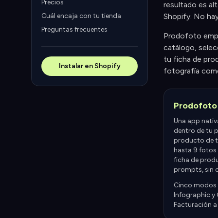
Precios
resultado es al
Cuál encaja con tu tienda
Shopify. No hay
Preguntas frecuentes
Prodofoto empie
catálogo, selec
tu ficha de pro
Instalar en Shopify
fotografía come
Prodofoto
Una app nativ
dentro de tu p
producto de t
hasta 9 fotos
ficha de produ
prompts, sin d
Cinco modos d
Infographic y 
Facturación a 