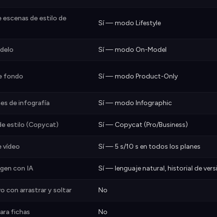
 escenas de estilo de
Sí — modo Lifestyle
delo
Sí — modo On-Model
e fondo
Sí — modo Product-Only
es de infografía
Sí — modo Infographic
de estilo (Copycat)
Sí — Copycat (Pro/Business)
 vídeo
Sí — 5 s/10 s en todos los planes
agen con IA
Sí — lenguaje natural, historial de ver
o con arrastrar y soltar
No
ara fichas
No