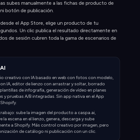
y las subes manualmente a las fichas de producto de
 ni botón de publicación.
 desde el App Store, elige un producto de tu
undos. Un clic publica el resultado directamente en
modos de sesión cubren toda la gama de escenarios de
AI
io creativo con IA basado en web con fotos con modelo,
n IA, editor de lienzo con arrastrar y soltar, borrado
lantillas de infografía, generación de vídeo en planes
es y pruebas A/B integradas. Sin app nativa en el App
 Shopify.
 trabajo: sube la imagen del producto a caspa.ai,
 la escena en el lienzo, genera, descarga y sube
nte a Shopify. Más control creativo por imagen, pero
onización de catálogo ni publicación con un clic.