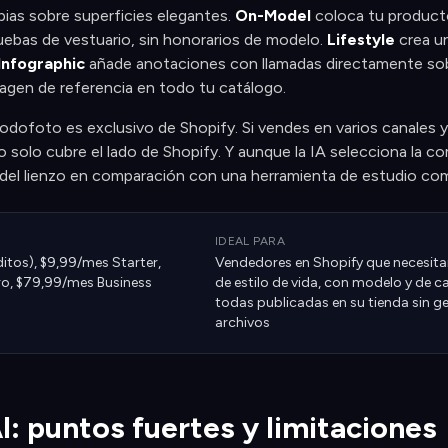
pias sobre superficies elegantes.
On-Model
coloca tu product
ruebas de vestuario, sin honorarios de modelo.
Lifestyle
crea un
Infographic
añade anotaciones con llamadas directamente sob
magen de referencia en todo tu catálogo.
Prodofoto es exclusivo de Shopify. Si vendes en varios canales y
o solo cubre el lado de Shopify. Y aunque la IA selecciona la c
 del lienzo en comparación con una herramienta de estudio co
IDEAL PARA
ditos), $9,99/mes Starter,
Vendedores en Shopify que necesit
o, $79,99/mes Business
de estilo de vida, con modelo y de c
todas publicadas en su tienda sin g
archivos
I: puntos fuertes y limitaciones