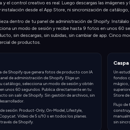
ta y el control creativo es real. Luego descargas las imágenes 
 instalación desde el App Store, ni sincronización de catálogo,
za dentro de tu panel de administración de Shopify. Instálalo
ciona un modo de sesión y recibe hasta 9 fotos en unos 60 seg
ducto, sin descargas, sin subidas, sin cambiar de app. Cinco 
rcial de productos.
Caspa 
a de Shopify que genera fotos de producto con IA
Un estud
anel de administración de Shopify. Elige un
fondos co
u catálogo, selecciona un modo de sesión y obtén
mágico, p
 en unos 60 segundos. Publica directamente en tu
superior
cto sin salir de Shopify. Sin gestión de archivos, sin
Store de
esarrollador.
Flujo de
e sesión: Product-Only, On-Model, Lifestyle,
construye
Copycat. Vídeo de 5 s/10 s en todos los planes.
manualme
través de Shopify.
sin sincr