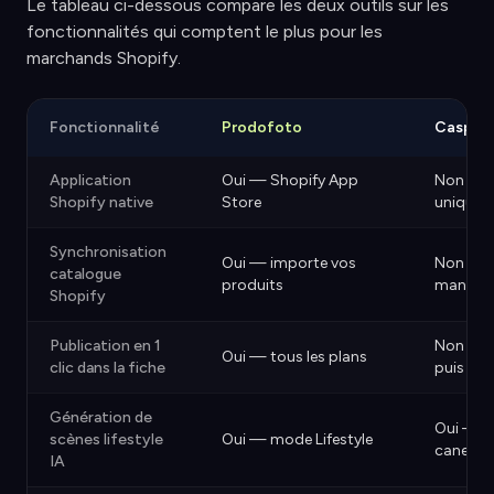
Le tableau ci-dessous compare les deux outils sur les
fonctionnalités qui comptent le plus pour les
marchands Shopify.
Fonctionnalité
Prodofoto
Caspa A
Application
Oui — Shopify App
Non — a
Shopify native
Store
uniquem
Synchronisation
Oui — importe vos
Non — i
catalogue
produits
manuell
Shopify
Publication en 1
Non — t
Oui — tous les plans
clic dans la fiche
puis im
Génération de
Oui — ar
scènes lifestyle
Oui — mode Lifestyle
canevas
IA