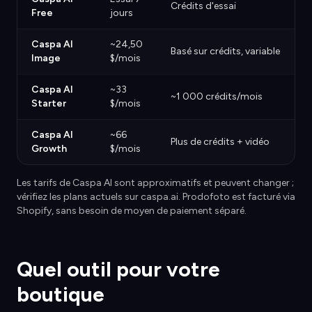
Crédits d'essai
Free
jours
Caspa AI
~24,50
Basé sur crédits, variable
Image
$/mois
Caspa AI
~33
~1 000 crédits/mois
Starter
$/mois
Caspa AI
~66
Plus de crédits + vidéo
Growth
$/mois
Les tarifs de Caspa AI sont approximatifs et peuvent changer ;
vérifiez les plans actuels sur caspa.ai. Prodofoto est facturé via
Shopify, sans besoin de moyen de paiement séparé.
Quel outil pour votre
boutique