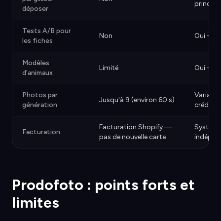
principa
déposer
Tests A/B pour
Non
Oui — i
les fiches
Modèles
Limité
Oui — pr
d'animaux
Photos par
Variable
Jusqu'à 9 (environ 60 s)
génération
crédits)
Facturation Shopify —
Système
Facturation
pas de nouvelle carte
indépen
Prodofoto : points forts et
limites