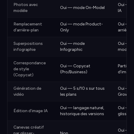
Photos avec
Oui — m
Oui — mode On-Model
modèle
IA
Remplacement
Oui — mode Product-
Oui — 
d'arrière-plan
Only
arrière-
Superpositions
Oui — mode
Oui — m
infographie
Infographic
modèle
Correspondance
Oui — Copycat
Partiel 
de style
(Pro/Business)
d'image 
(Copycat)
Génération de
Oui — 5 s/10 s sur tous
Oui — su
vidéo
les plans
Growth 
Oui — langage naturel,
Oui — s
Édition d'image IA
historique des versions
glisser-
Canevas créatif
Oui — di
par glisser-
Non